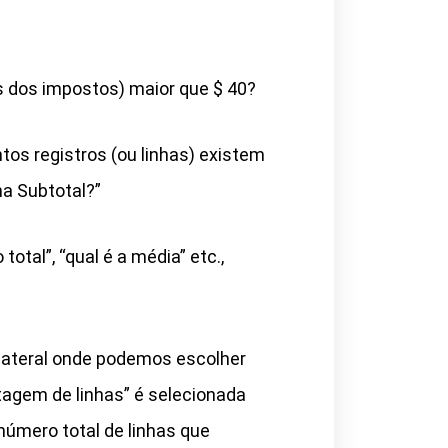
 dos impostos) maior que $ 40?
os registros (ou linhas) existem
na Subtotal?”
tal”, “qual é a média” etc.,
 lateral onde podemos escolher
agem de linhas” é selecionada
número total de linhas que