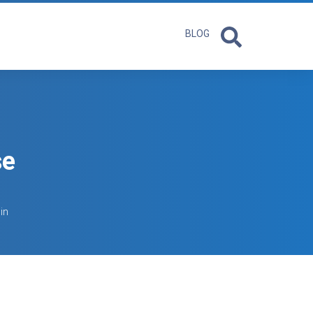
BLOG
se
in